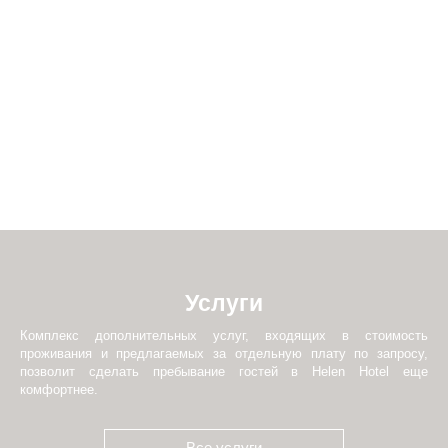
Услуги
Комплекс дополнительных услуг, входящих в стоимость
проживания и предлагаемых за отдельную плату по запросу,
позволит сделать пребывание гостей в Helen Hotel еще
-Петербург,
комфортнее.
Морская улица,
28/13