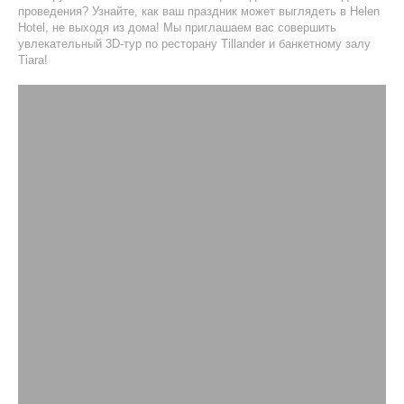
проведения? Узнайте, как ваш праздник может выглядеть в Helen
Hotel, не выходя из дома! Мы приглашаем вас совершить
увлекательный 3D-тур по ресторану Tillander и банкетному залу
Tiara!
Главная
Об
отеле
Бронирование
Номера
и цены
Акции
Услуги
Рестораны