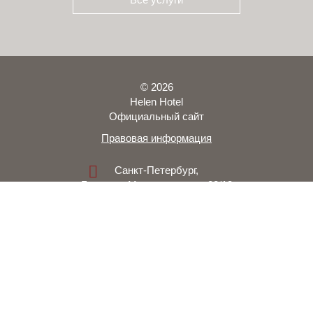
Все услуги
© 2026
Helen Hotel
Официальный сайт
Правовая информация
Санкт-Петербург,
Большая Морская улица, 28/13
НА КАРТЕ
+7 (812) 409-60-06
+7 (921) 409-60-06
booking@helen-hotel.ru