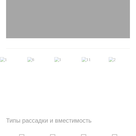
Конференц-
залы
Фотогалерея
Cпециальные
предложения
Отзывы
Правовая
информация
Контакты
Типы рассадки и вместимость