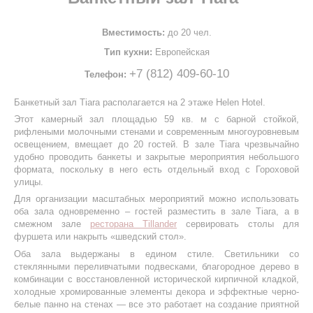
Вместимость:
до 20 чел.
Тип кухни:
Европейская
+7 (812) 409-60-10
Телефон:
Банкетный зал Tiara располагается на 2 этаже Helen Hotel.
Этот камерный зал площадью 59 кв. м с барной стойкой,
рифлеными молочными стенами и современным многоуровневым
освещением, вмещает до 20 гостей. В зале Tiara чрезвычайно
удобно проводить банкеты и закрытые мероприятия небольшого
формата, поскольку в него есть отдельный вход с Гороховой
улицы.
Для организации масштабных мероприятий можно использовать
оба зала одновременно – гостей разместить в зале Tiara, а в
смежном зале
ресторана Tillander
сервировать столы для
фуршета или накрыть «шведский стол».
Оба зала выдержаны в едином стиле. Светильники со
стеклянными переливчатыми подвесками, благородное дерево в
комбинации с восстановленной исторической кирпичной кладкой,
холодные хромированные элементы декора и эффектные черно-
белые панно на стенах — все это работает на создание приятной