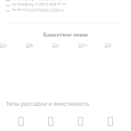
по телефону +7 (921) 409-71-11
по почте
event@helen-hotel.ru
Акции
Услуги
Рестораны
Банкетное меню
Конференц-
залы
Фотогалерея
Cпециальные
предложения
Отзывы
Правовая
Типы рассадки и вместимость
информация
Контакты