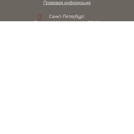
Правовая информация
Санкт-Петербург,
Большая Морская улица, 28/13
НА КАРТЕ
+7 (812) 409-60-06
+7 (921) 409-60-06
booking@helen-hotel.ru
22.2°C
Санкт-Петербург