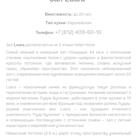
до 20 чел.
Вместимость:
Европейская
Тип кухни:
+7 (812) 409-60-10
Телефон:
Зал
располагается на 2 этаже Helen Hotel.
Luara
Самый нежный и камерный зал площадью 44 кв.м. с молочными
стенами, каштановым полом с узором «шеврон» и фантастической
красоты потолком, где витиеватая лепнина, словно искусный
танец, обрамляет пространство. Этот лаконично меблированный
зал с современным многоуровневым освещением вмещает около 20
гостей.
Luara – изысканный намек на французскую тихую роскошь и
переплетение истории, моды и гастрономии. Название напоминает о
модном магазине Луары Буланже, работавшем в этом здании в 19
веке, и знаменитом регионе Франции под названием долина Луары,
родине изысканных вин. Luara – как пузырьки отменного
шампанского "Луар Буланже" с прекрасным балансом кислотности
и освежающим послевкусием с оттенками сливок – зал с легким
характером и европейской утонченностью.
Невысокие потолки (2,5 м.) дарят этому пространству уникальный