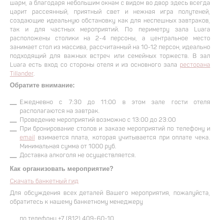
шарм, а благодаря небольшим окнам с видом во двор здесь всегда
царит рассеянный, приятный свет и нежная игра полутеней,
создающие идеальную обстановку как для неспешных завтраков,
так и для частных мероприятий. По периметру зала Luara
расположены столики на 2-4 персоны, а центральное место
занимает стол из массива, рассчитанный на 10-12 персон, идеально
подходящий для важных встреч или семейных торжеств. В зал
Luara есть вход со стороны отеля и из основного зала
ресторана
Tillander
.
Обратите внимание:
Ежедневно с 7:30 до 11:00 в этом зале гости отеля
располагаются на завтрак.
Проведение мероприятий возможно с 13:00 до 23:00
При бронирование столов и заказе мероприятий по телефону и
email
взимается плата, которая учитывается при оплате чека.
Главная
Минимальная сумма от 1000 руб.
Доставка алкоголя не осуществляется.
Об
Как организовать мероприятие?
отеле
Скачать банкетный гид
Бронирование
Для обсуждения всех деталей Вашего мероприятия, пожалуйста,
обратитесь к нашему банкетному менеджеру
Номера
по телефону +7 (812) 409-60-10
и цены